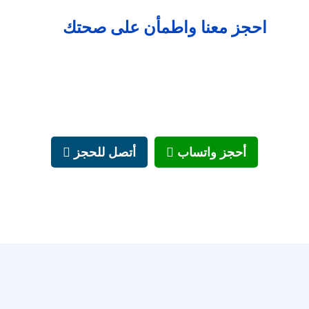
احجز معنا واطمأن على صحتك
أحجز واتساب
أتصل للحجز